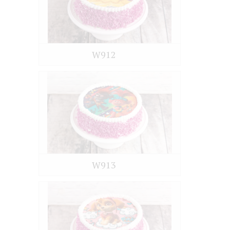
W912
W913