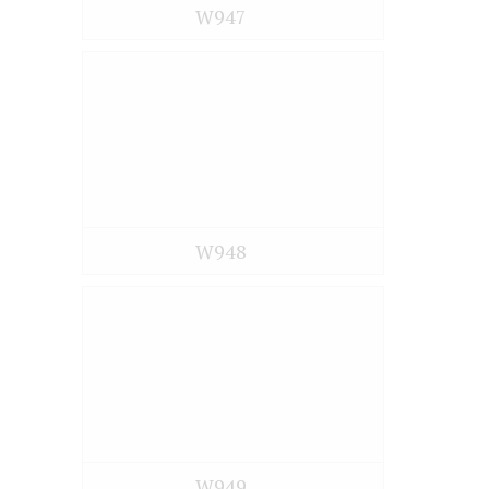
W947
W948
W949