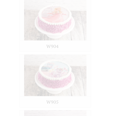
W904
W905