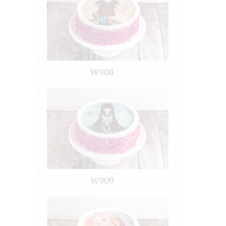
W908
W909