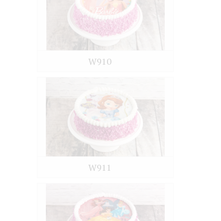
W910
W911