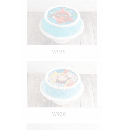
W929
W930