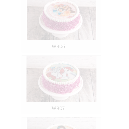
W906
W907