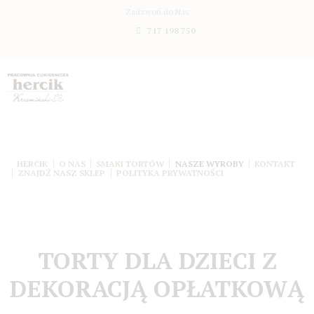
Zadzwoń do Nas
717 198 750
HERCIK
O NAS
SMAKI TORTÓW
NASZE WYROBY
KONTAKT
ZNAJDŹ NASZ SKLEP
POLITYKA PRYWATNOŚCI
TORTY DLA DZIECI Z
DEKORACJĄ OPŁATKOWĄ