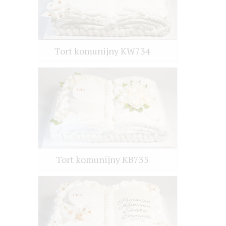
Tort komunijny KW734
Tort komunijny KB735