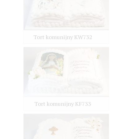
Tort komunijny KW732
Tort komunijny KF733